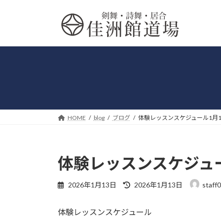
コ
ナ
ン
ビ
テ
ゲ
ン
ー
ツ
シ
へ
ョ
ス
ン
キ
に
ッ
移
プ
動
HOME
blog
ブログ
体験レッスンスケジュール1月1
体験レッスンスケジュー
最
2026年1月13日
2026年1月13日
staff
終
更
体験レッスンスケジュール
新